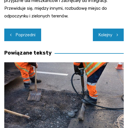
przyjazne dla mieszkańców i zachęcały do integracji.
Przewiduje się, między innymi, rozbudowę miejsc do
odpoczynku i zielonych terenów.
Nawigacja
Poprzedni
Kolejny
wpisu
Powiązane teksty