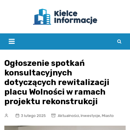
Skip
to
content
Ogłoszenie spotkań
konsultacyjnych
dotyczących rewitalizacji
placu Wolności w ramach
projektu rekonstrukcji
,
,
3 lutego 2025
Aktualności
Inwestycje
Miasto