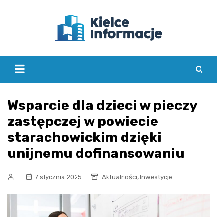
Skip
to
content
Wsparcie dla dzieci w pieczy
zastępczej w powiecie
starachowickim dzięki
unijnemu dofinansowaniu
,
7 stycznia 2025
Aktualności
Inwestycje