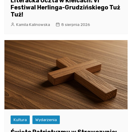
Literacka Uczta w Kielcach: VI
Festiwal Herlinga-Grudzińskiego Tuż
Tuż!
Kamila Kalinowska
8 sierpnia 2026
Kultura
Wydarzenia
Święto Patriotyzmu w Strawczynie: