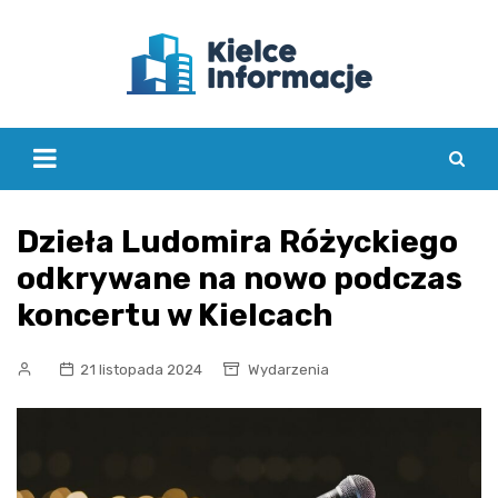
Skip
to
content
Dzieła Ludomira Różyckiego
odkrywane na nowo podczas
koncertu w Kielcach
21 listopada 2024
Wydarzenia