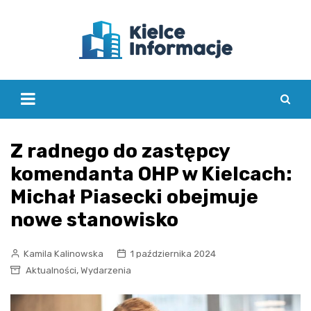
Skip
to
content
Z radnego do zastępcy
komendanta OHP w Kielcach:
Michał Piasecki obejmuje
nowe stanowisko
Kamila Kalinowska
1 października 2024
,
Aktualności
Wydarzenia