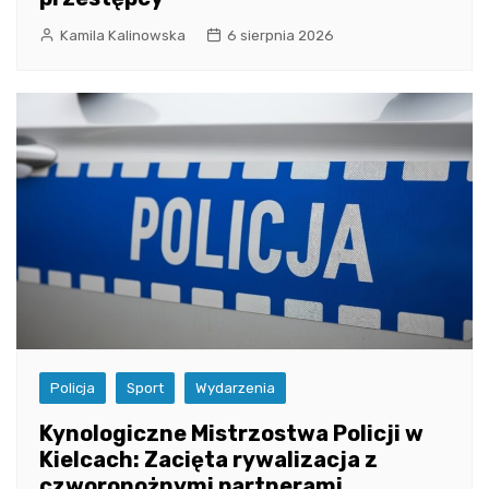
Kamila Kalinowska
6 sierpnia 2026
Policja
Sport
Wydarzenia
Kynologiczne Mistrzostwa Policji w
Kielcach: Zacięta rywalizacja z
czworonożnymi partnerami