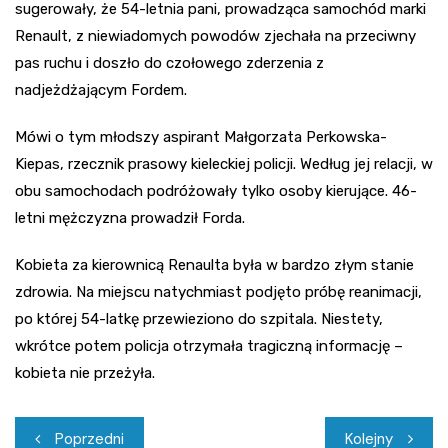
sugerowały, że 54-letnia pani, prowadząca samochód marki
Renault, z niewiadomych powodów zjechała na przeciwny
pas ruchu i doszło do czołowego zderzenia z
nadjeżdżającym Fordem.
Mówi o tym młodszy aspirant Małgorzata Perkowska-
Kiepas, rzecznik prasowy kieleckiej policji. Według jej relacji, w
obu samochodach podróżowały tylko osoby kierujące. 46-
letni mężczyzna prowadził Forda.
Kobieta za kierownicą Renaulta była w bardzo złym stanie
zdrowia. Na miejscu natychmiast podjęto próbę reanimacji,
po której 54-latkę przewieziono do szpitala. Niestety,
wkrótce potem policja otrzymała tragiczną informację –
kobieta nie przeżyła.
Nawigacja
Poprzedni
Kolejny