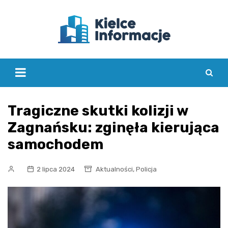
Skip
to
content
Tragiczne skutki kolizji w
Zagnańsku: zginęła kierująca
samochodem
,
2 lipca 2024
Aktualności
Policja