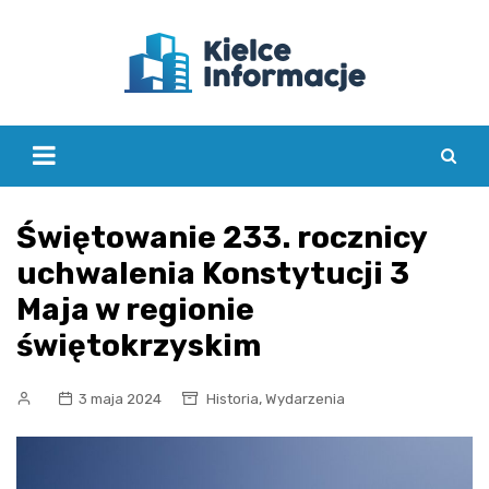
Skip
to
content
Świętowanie 233. rocznicy
uchwalenia Konstytucji 3
Maja w regionie
świętokrzyskim
,
3 maja 2024
Historia
Wydarzenia