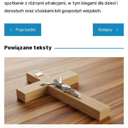
spotkanie z różnymi atrakcjami, w tym biegami dla dzieci i
dorosłych oraz stoiskami kół gospodyń wiejskich.
Nawigacja
Poprzedni
Kolejny
wpisu
Powiązane teksty