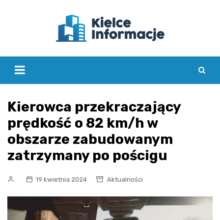
Skip
to
content
Kierowca przekraczający
prędkość o 82 km/h w
obszarze zabudowanym
zatrzymany po pościgu
19 kwietnia 2024
Aktualności