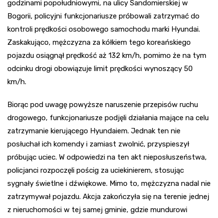
godzinami popołudniowymi, na ulicy Sandomierskiej w
Bogorii, policyjni funkcjonariusze próbowali zatrzymać do
kontroli prędkości osobowego samochodu marki Hyundai.
Zaskakująco, mężczyzna za kółkiem tego koreańskiego
pojazdu osiągnął prędkość aż 132 km/h, pomimo że na tym
odcinku drogi obowiązuje limit prędkości wynoszący 50
km/h.
Biorąc pod uwagę powyższe naruszenie przepisów ruchu
drogowego, funkcjonariusze podjęli działania mające na celu
zatrzymanie kierującego Hyundaiem. Jednak ten nie
posłuchał ich komendy i zamiast zwolnić, przyspieszył
próbując uciec. W odpowiedzi na ten akt nieposłuszeństwa,
policjanci rozpoczęli pościg za uciekinierem, stosując
sygnały świetlne i dźwiękowe. Mimo to, mężczyzna nadal nie
zatrzymywał pojazdu. Akcja zakończyła się na terenie jednej
z nieruchomości w tej samej gminie, gdzie mundurowi