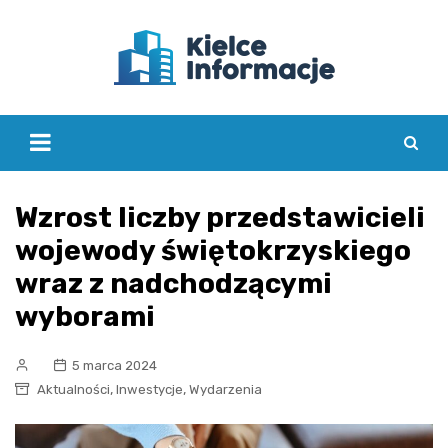
Skip
to
content
Wzrost liczby przedstawicieli
wojewody świętokrzyskiego
wraz z nadchodzącymi
wyborami
5 marca 2024
,
,
Aktualności
Inwestycje
Wydarzenia