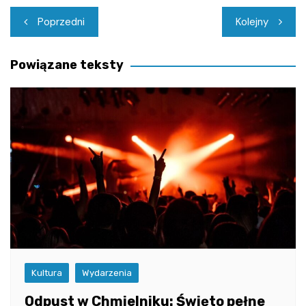
Nawigacja
Poprzedni
Kolejny
wpisu
Powiązane teksty
Kultura
Wydarzenia
Odpust w Chmielniku: Święto pełne