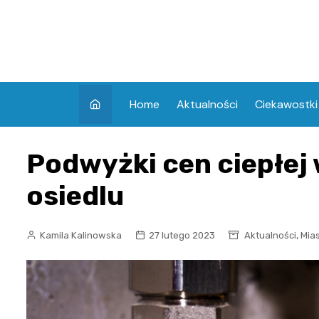
Skip
to
content
Home
Aktualności
Ciekawostki
Podwyżki cen ciepłe
osiedlu
,
Kamila Kalinowska
27 lutego 2023
Aktualności
Mia