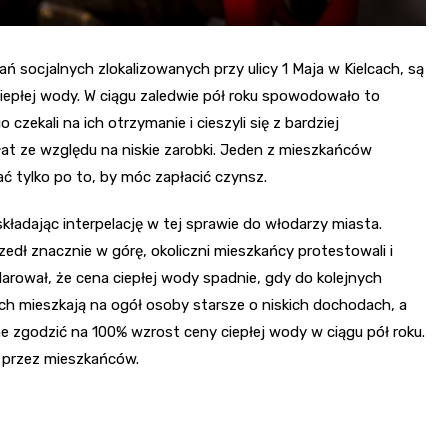
 socjalnych zlokalizowanych przy ulicy 1 Maja w Kielcach, są
iepłej wody. W ciągu zaledwie pół roku spowodowało to
zekali na ich otrzymanie i cieszyli się z bardziej
łat ze względu na niskie zarobki. Jeden z mieszkańców
ać tylko po to, by móc zapłacić czynsz.
kładając interpelację w tej sprawie do włodarzy miasta.
edł znacznie w górę, okoliczni mieszkańcy protestowali i
arował, że cena ciepłej wody spadnie, gdy do kolejnych
ch mieszkają na ogół osoby starsze o niskich dochodach, a
ne zgodzić na 100% wzrost ceny ciepłej wody w ciągu pół roku.
a przez mieszkańców.