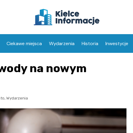
Ciekawe miejsca
Wydarzenia
Historia
Inwestycje
j wody na nowym
,
sto
Wydarzenia