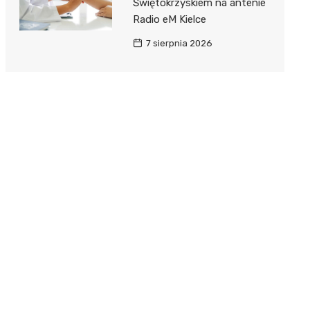
Świętokrzyskiem na antenie
Radio eM Kielce
7 sierpnia 2026