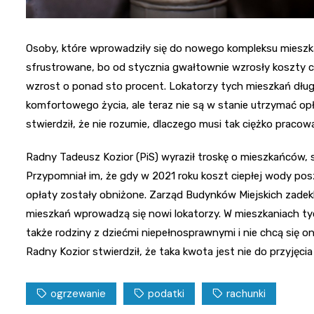
Osoby, które wprowadziły się do nowego kompleksu mieszkań
sfrustrowane, bo od stycznia gwałtownie wzrosły koszty c
wzrost o ponad sto procent. Lokatorzy tych mieszkań długo c
komfortowego życia, ale teraz nie są w stanie utrzymać op
stwierdził, że nie rozumie, dlaczego musi tak ciężko pracow
Radny Tadeusz Kozior (PiS) wyraził troskę o mieszkańców, s
Przypomniał im, że gdy w 2021 roku koszt ciepłej wody posz
opłaty zostały obniżone. Zarząd Budynków Miejskich zadekl
mieszkań wprowadzą się nowi lokatorzy. W mieszkaniach ty
także rodziny z dziećmi niepełnosprawnymi i nie chcą się o
Radny Kozior stwierdził, że taka kwota jest nie do przyjęci
ogrzewanie
podatki
rachunki