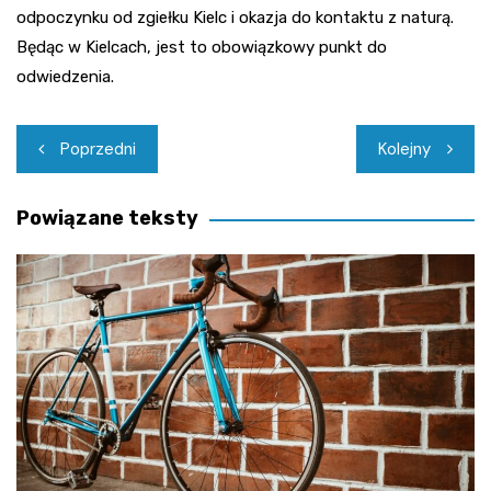
odpoczynku od zgiełku Kielc i okazja do kontaktu z naturą.
Będąc w Kielcach, jest to obowiązkowy punkt do
odwiedzenia.
Nawigacja
Poprzedni
Kolejny
wpisu
Powiązane teksty