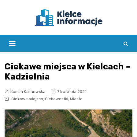
Skip
to
content
Ciekawe miejsca w Kielcach –
Kadzielnia
Kamila Kalinowska
7 kwietnia 2021
,
,
Ciekawe miejsca
Ciekawostki
Miasto