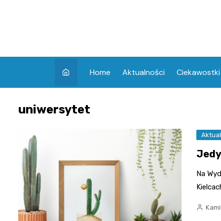
Skip
to
content
Home
Aktualności
Ciekawostki
uniwersytet
Aktual
Jedy
Na Wyd
Kielca
Kami