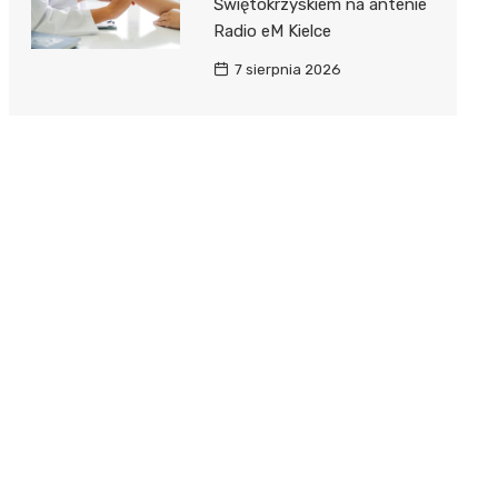
Świętokrzyskiem na antenie
Radio eM Kielce
7 sierpnia 2026