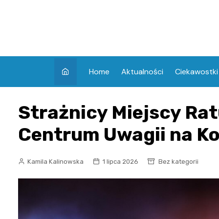
Skip
to
content
Home
Aktualności
Ciekawostki
Strażnicy Miejscy Rat
Centrum Uwagii na K
Kamila Kalinowska
1 lipca 2026
Bez kategorii