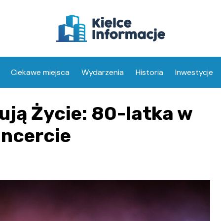
Ciekawe miejsca
Wydarzenia
Historia
Inwestycje
ują Życie: 80-latka w
oncercie