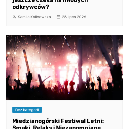
jeszcze czeka na młodych
odkrywców?
Kamila Kalinowska
28 lipca 2026
Bez kategorii
Miedzianogórski Festiwal Letni:
Smaki, Relaks i Niezapomniane