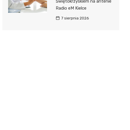
Świętokrzyskiem na antenie
Radio eM Kielce
7 sierpnia 2026