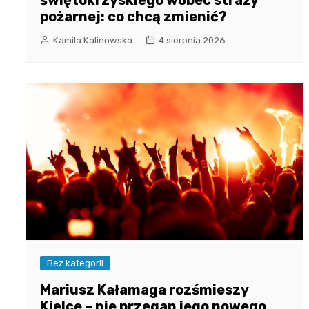
świętokrzyskiego wobec straży
pożarnej: co chcą zmienić?
Kamila Kalinowska
4 sierpnia 2026
Bez kategorii
Mariusz Kałamaga rozśmieszy
Kielce – nie przegap jego nowego