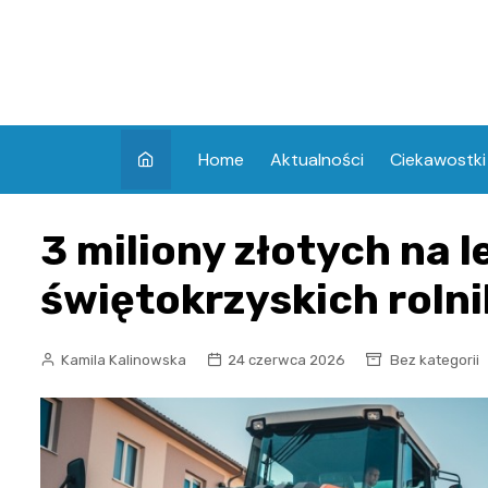
Skip
to
content
Home
Aktualności
Ciekawostki
3 miliony złotych na l
świętokrzyskich roln
Kamila Kalinowska
24 czerwca 2026
Bez kategorii