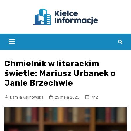
Skip
to
content
Chmielnik w literackim
świetle: Mariusz Urbanek o
Janie Brzechwie
Kamila Kalinowska
25 maja 2026
/h2