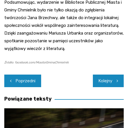
Podsumowując, wydarzenie w Bibliotece Publicznej Miasta i
Gminy Chmielnik było nie tylko okazją do zgłębienia
twórczości Jana Brzechwy, ale także do integracji lokalnej
społeczności wokół wspólnego zainteresowania literaturą.
Dzięki zaangażowaniu Mariusza Urbanka oraz organizatorów,
spotkanie pozostanie w pamięci uczestników jako
wyjątkowy wieczór z literaturą.
Źródło: facebook.com/MiastoiGminaChmielnik
Nawigacja
Poprzedni
Kolejny
wpisu
Powiązane teksty