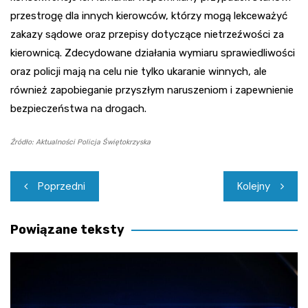
przestrogę dla innych kierowców, którzy mogą lekceważyć
zakazy sądowe oraz przepisy dotyczące nietrzeźwości za
kierownicą. Zdecydowane działania wymiaru sprawiedliwości
oraz policji mają na celu nie tylko ukaranie winnych, ale
również zapobieganie przyszłym naruszeniom i zapewnienie
bezpieczeństwa na drogach.
Źródło: Aktualności Policja Świętokrzyska
Nawigacja
Poprzedni
Kolejny
wpisu
Powiązane teksty