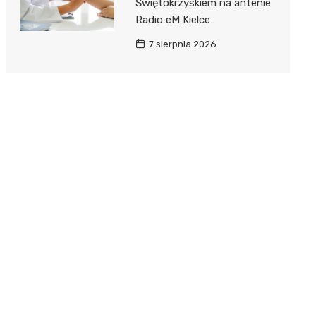
Świętokrzyskiem na antenie
Radio eM Kielce
7 sierpnia 2026