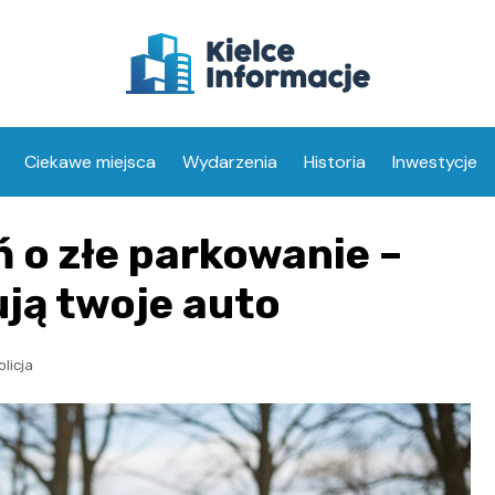
Ciekawe miejsca
Wydarzenia
Historia
Inwestycje
ń o złe parkowanie –
ją twoje auto
olicja