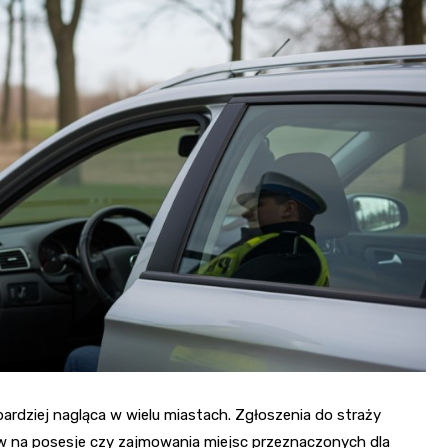
ardziej nagląca w wielu miastach. Zgłoszenia do straży
w na posesje czy zajmowania miejsc przeznaczonych dla