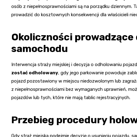
osób z niepełnosprawnościami są na porządku dziennym. Tak
prowadzić do kosztownych konsekwencji dla właścicieli n
Okoliczności prowadzące
samochodu
Interwencja straży miejskiej i decyzja o odholowaniu poja
zostać odholowany
, gdy jego parkowanie powoduje zab
pojazd pozostawiony w miejscu niedozwolonym lub zagraża
z niepełnosprawnościami bez wymaganych uprawnień, może 
pojazdów lub tych, które nie mają tablic rejestracyjnych.
Przebieg procedury holo
Gdy straż miejska podejmie decyzję o usunięciu pojazdu, 