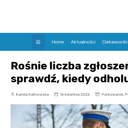
Skip
to
content
Home
Aktualności
Ciekawostki
Rośnie liczba zgłosze
sprawdź, kiedy odholu
,
Kamila Kalinowska
14 kwietnia 2026
Parkowanie
P