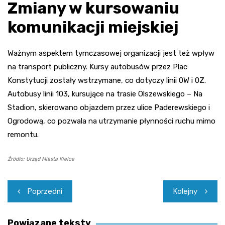
Zmiany w kursowaniu
komunikacji miejskiej
Ważnym aspektem tymczasowej organizacji jest też wpływ
na transport publiczny. Kursy autobusów przez Plac
Konstytucji zostały wstrzymane, co dotyczy linii 0W i 0Z.
Autobusy linii 103, kursujące na trasie Olszewskiego – Na
Stadion, skierowano objazdem przez ulice Paderewskiego i
Ogrodową, co pozwala na utrzymanie płynności ruchu mimo
remontu.
Źródło: Urząd Miasta Kielce
Nawigacja
Poprzedni
Kolejny
wpisu
Powiązane teksty