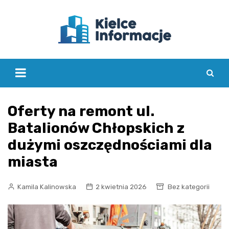
Skip
to
content
Oferty na remont ul.
Batalionów Chłopskich z
dużymi oszczędnościami dla
miasta
Kamila Kalinowska
2 kwietnia 2026
Bez kategorii