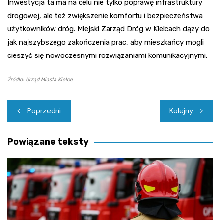
Inwestycja ta ma na celu nie tylko poprawę infrastruktury
drogowej, ale też zwiększenie komfortu i bezpieczeństwa
użytkowników dróg. Miejski Zarząd Dróg w Kielcach dąży do
jak najszybszego zakończenia prac, aby mieszkańcy mogli
cieszyć się nowoczesnymi rozwiązaniami komunikacyjnymi.
Źródło: Urząd Miasta Kielce
Nawigacja
Poprzedni
Kolejny
wpisu
Powiązane teksty