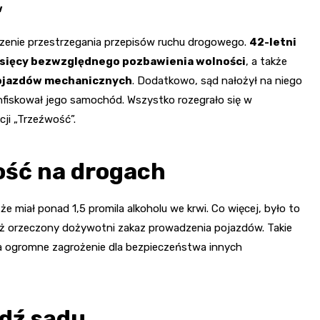
w
czenie przestrzegania przepisów ruchu drogowego.
42-letni
iesięcy bezwzględnego pozbawienia wolności
, a także
ojazdów mechanicznych
. Dodatkowo, sąd nałożył na niego
nfiskował jego samochód. Wszystko rozegrało się w
cji „Trzeźwość”.
ość na drogach
e miał ponad 1,5 promila alkoholu we krwi. Co więcej, było to
już orzeczony dożywotni zakaz prowadzenia pojazdów. Takie
rza ogromne zagrożenie dla bezpieczeństwa innych
dź sądu