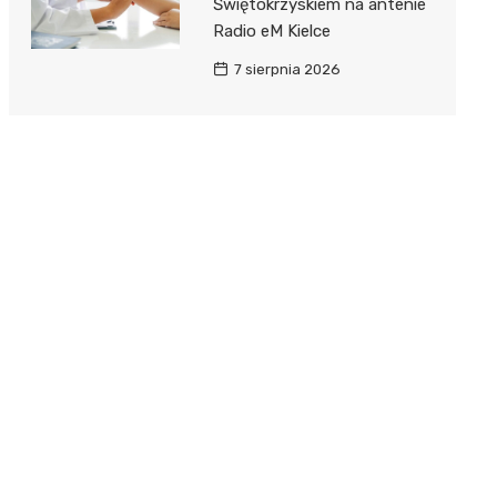
Świętokrzyskiem na antenie
Radio eM Kielce
7 sierpnia 2026