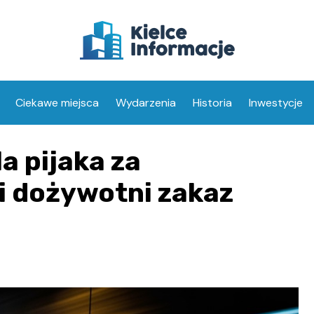
Ciekawe miejsca
Wydarzenia
Historia
Inwestycje
a pijaka za
 i dożywotni zakaz