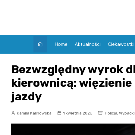
Skip
to
content
Home
Aktualności
Ciekawostki
Bezwzględny wyrok dl
kierownicą: więzienie
jazdy
,
Kamila Kalinowska
1 kwietnia 2026
Policja
Wypadki