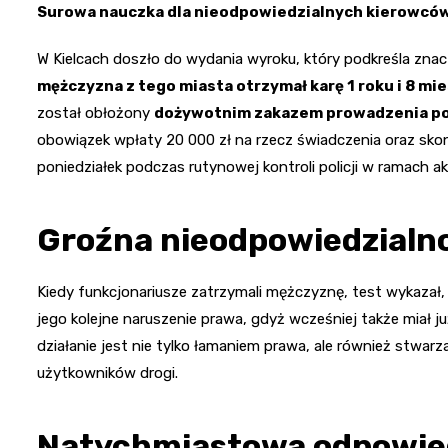
Surowa nauczka dla nieodpowiedzialnych kierowcó
W Kielcach doszło do wydania wyroku, który podkreśla zna
mężczyzna z tego miasta otrzymał karę 1 roku i 8 m
został obłożony
dożywotnim zakazem prowadzenia p
obowiązek wpłaty 20 000 zł na rzecz świadczenia oraz sko
poniedziałek podczas rutynowej kontroli policji w ramach ak
Groźna nieodpowiedzialn
Kiedy funkcjonariusze zatrzymali mężczyznę, test wykazał, ż
jego kolejne naruszenie prawa, gdyż wcześniej także miał 
działanie jest nie tylko łamaniem prawa, ale również stwa
użytkowników drogi.
Natychmiastowa odpowie