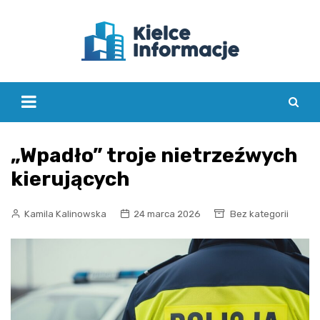
Skip
to
content
„Wpadło” troje nietrzeźwych
kierujących
Kamila Kalinowska
24 marca 2026
Bez kategorii