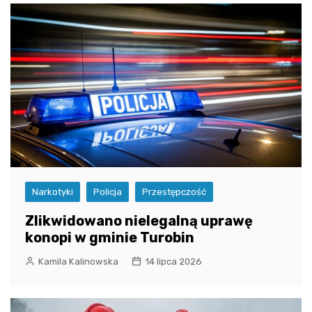
Narkotyki
Policja
Przestępczość
Zlikwidowano nielegalną uprawę
konopi w gminie Turobin
Kamila Kalinowska
14 lipca 2026