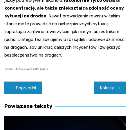
jazdy pod wpływem alkoholu.
Alkohol nie tylko osłabia
koncentrację, ale także zniekształca zdolność oceny
sytuacji na drodze
. Nawet prowadzenie roweru w takim
stanie może prowadzić do niebezpiecznych sytuacji,
zagrażając zarówno rowerzyście, jak i innym uczestnikom
ruchu. Dlatego też apelujemy o rozsądek i odpowiedzialność
na drogach, aby uniknąć dalszych incydentów i zwiększyć
bezpieczeństwo na drogach.
Źródło: Aktualności KMP Kielce
Nawigacja
Poprzedni
Kolejny
wpisu
Powiązane teksty