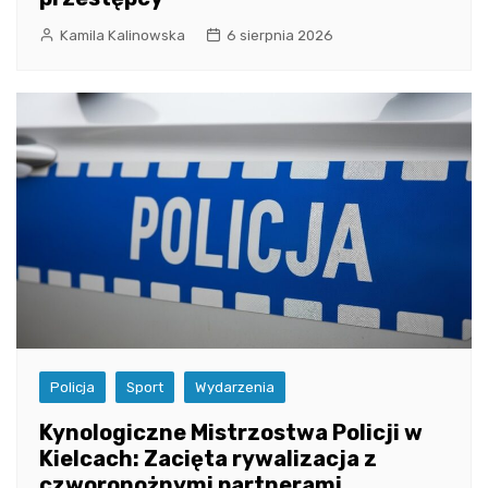
Kamila Kalinowska
6 sierpnia 2026
Policja
Sport
Wydarzenia
Kynologiczne Mistrzostwa Policji w
Kielcach: Zacięta rywalizacja z
czworonożnymi partnerami