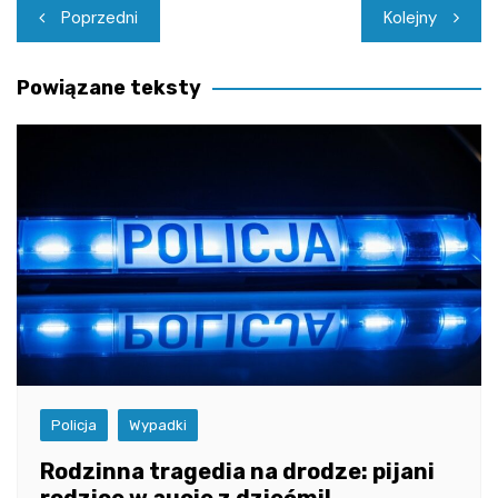
Nawigacja
Poprzedni
Kolejny
wpisu
Powiązane teksty
Policja
Wypadki
Rodzinna tragedia na drodze: pijani
rodzice w aucie z dziećmi!