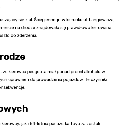
.
szający się z ul. Ściegiennego w kierunku ul. Langiewicza,
omencie na drodze znajdowała się prawidłowo kierowana
oszło do zderzenia.
drodze
 że kierowca peugeota miał ponad promil alkoholu w
lnych uprawnień do prowadzenia pojazdów. Te czynniki
onsekwencje.
kowych
ierowcy, jak i 54-letnia pasażerka toyoty, zostali