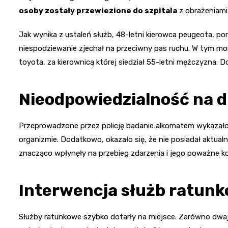
osoby zostały przewiezione do szpitala
z obrażeniami
Jak wynika z ustaleń służb, 48-letni kierowca peugeota, poru
niespodziewanie zjechał na przeciwny pas ruchu. W tym m
toyota, za kierownicą której siedział 55-letni mężczyzna. D
Nieodpowiedzialność na 
Przeprowadzone przez policję badanie alkomatem wykazało,
organizmie. Dodatkowo, okazało się, że nie posiadał aktua
znacząco wpłynęły na przebieg zdarzenia i jego poważne k
Interwencja służb ratun
Służby ratunkowe szybko dotarły na miejsce. Zarówno dwaj k