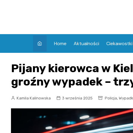
Skip
to
content
Home
Aktualności
Ciekawostki
Pijany kierowca w Ki
groźny wypadek – trzy
,
Kamila Kalinowska
3 września 2025
Policja
Wypadk