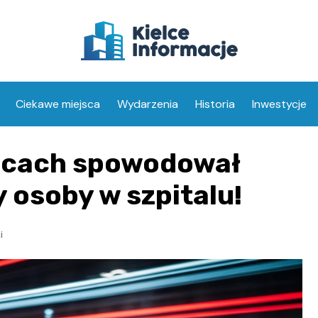
Ciekawe miejsca
Wydarzenia
Historia
Inwestycje
elcach spowodował
 osoby w szpitalu!
i