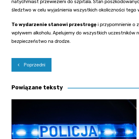
natychmiast przewiezieni do szpitala. Stan poszkodowanych
śledztwo w celu wyjaśnienia wszystkich okoliczności tego
To wydarzenie stanowi przestrogę
i przypomnienie o 
wpływem alkoholu. Apelujemy do wszystkich uczestników r
bezpieczeństwo na drodze.
Nawigacja
Poprzedni
wpisu
Powiązane teksty