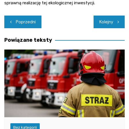
sprawną realizację tej ekologicznej inwestycji.
Nawigacja
Poprzedni
Kolejny
wpisu
Powiązane teksty
Bez kategorii