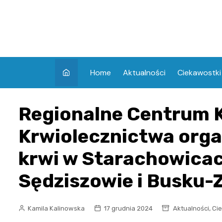
Skip
to
content
Home
Aktualności
Ciekawostki
Regionalne Centrum 
Krwiolecznictwa orga
krwi w Starachowicac
Sędziszowie i Busku-
,
Kamila Kalinowska
17 grudnia 2024
Aktualności
Ci