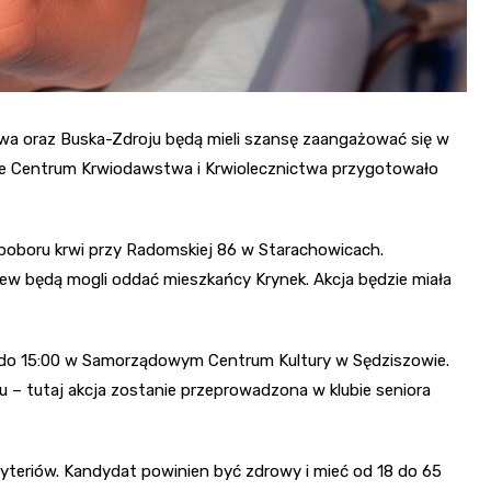
wa oraz Buska-Zdroju będą mieli szansę zaangażować się w
ne Centrum Krwiodawstwa i Krwiolecznictwa przygotowało
a poboru krwi przy Radomskiej 86 w Starachowicach.
krew będą mogli oddać mieszkańcy Krynek. Akcja będzie miała
wa do 15:00 w Samorządowym Centrum Kultury w Sędziszowie.
u – tutaj akcja zostanie przeprowadzona w klubie seniora
ryteriów. Kandydat powinien być zdrowy i mieć od 18 do 65