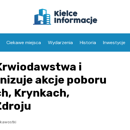
Ciekawe miejsca
Wydarzenia
Historia
Inwestycje
Krwiodawstwa i
nizuje akcje poboru
h, Krynkach,
Zdroju
ekawostki