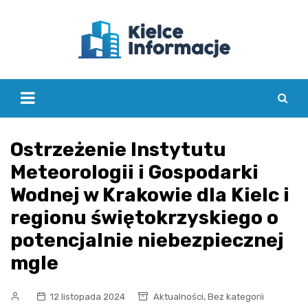
Skip
to
content
Ostrzeżenie Instytutu
Meteorologii i Gospodarki
Wodnej w Krakowie dla Kielc i
regionu świętokrzyskiego o
potencjalnie niebezpiecznej
mgle
,
12 listopada 2024
Aktualności
Bez kategorii