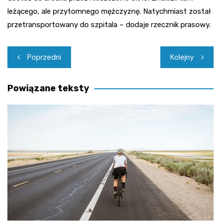
leżącego, ale przytomnego mężczyznę. Natychmiast został
przetransportowany do szpitala – dodaje rzecznik prasowy.
Nawigacja
Poprzedni
Kolejny
wpisu
Powiązane teksty