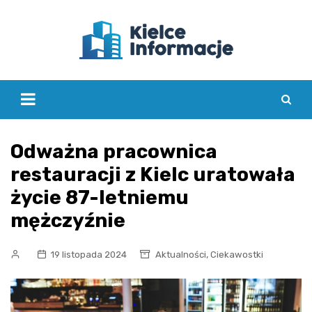
Skip
to
content
Odważna pracownica
restauracji z Kielc uratowała
życie 87-letniemu
mężczyźnie
,
19 listopada 2024
Aktualności
Ciekawostki