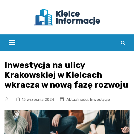
Skip
to
content
Inwestycja na ulicy
Krakowskiej w Kielcach
wkracza w nową fazę rozwoju
,
13 września 2024
Aktualności
Inwestycje