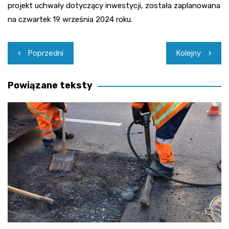
projekt uchwały dotyczący inwestycji, została zaplanowana
na czwartek 19 września 2024 roku.
Nawigacja
Poprzedni
Kolejny
wpisu
Powiązane teksty