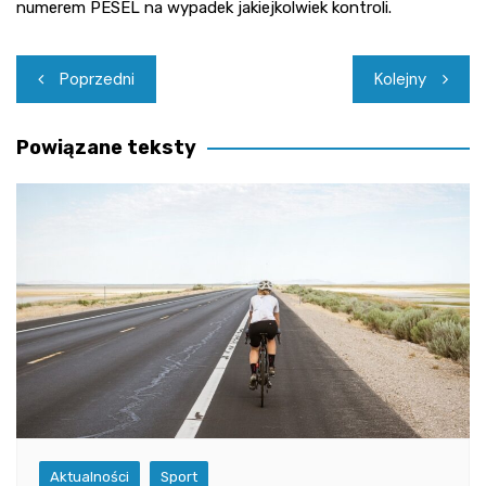
numerem PESEL na wypadek jakiejkolwiek kontroli.
Nawigacja
Poprzedni
Kolejny
wpisu
Powiązane teksty
Aktualności
Sport