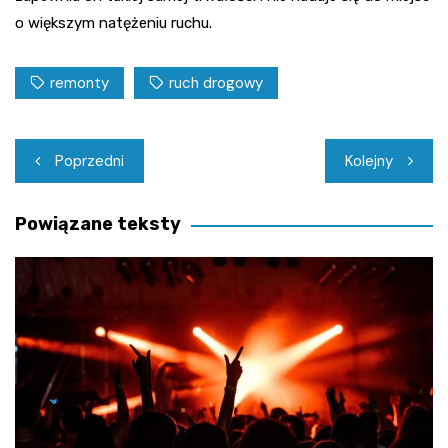
o większym natężeniu ruchu.
remonty
ruch drogowy
Nawigacja
Poprzedni
Kolejny
wpisu
Powiązane teksty