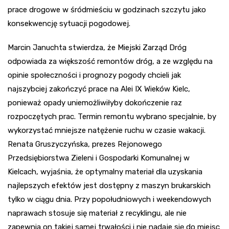
prace drogowe w śródmieściu w godzinach szczytu jako
konsekwencję sytuacji pogodowej.
Marcin Januchta stwierdza, że Miejski Zarząd Dróg
odpowiada za większość remontów dróg, a ze względu na
opinie społeczności i prognozy pogody chcieli jak
najszybciej zakończyć prace na Alei IX Wieków Kielc,
ponieważ opady uniemożliwiłyby dokończenie raz
rozpoczętych prac. Termin remontu wybrano specjalnie, by
wykorzystać mniejsze natężenie ruchu w czasie wakacji.
Renata Gruszyczyńska, prezes Rejonowego
Przedsiębiorstwa Zieleni i Gospodarki Komunalnej w
Kielcach, wyjaśnia, że optymalny materiał dla uzyskania
najlepszych efektów jest dostępny z maszyn brukarskich
tylko w ciągu dnia. Przy popołudniowych i weekendowych
naprawach stosuje się materiał z recyklingu, ale nie
zapewnia on takiej samej trwałości i nie nadaje się do miejsc